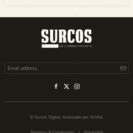
© Surcos Digital. Accionado por
Yohiful
.
Términos & Condiciones
|
Privacidad