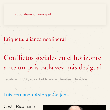
Portada
Temas
Ir al contenido principal
Etiqueta:
alianza neoliberal
Conflictos sociales en el horizonte
ante un país cada vez más desigual
Escrito en
11/01/2022
. Publicado en
Análisis
,
Derechos
.
Luis Fernando Astorga Gatjens
Costa Rica tiene