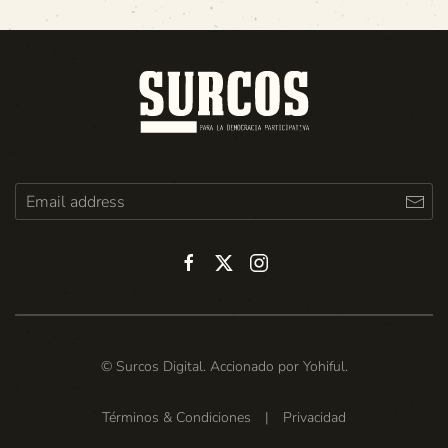
© Surcos Digital. Accionado por
Yohiful
.
Términos & Condiciones
|
Privacidad