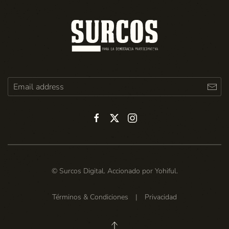
© Surcos Digital. Accionado por
Yohiful
.
Términos & Condiciones
|
Privacidad