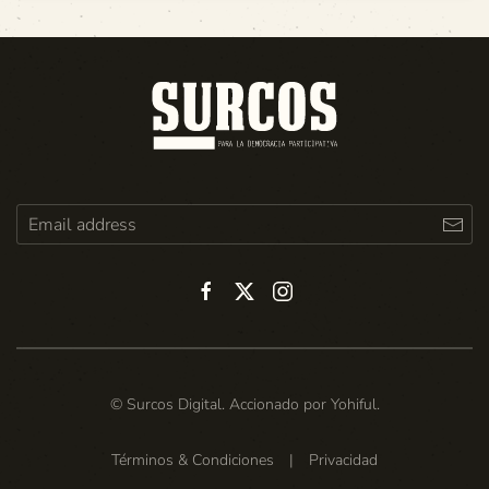
© Surcos Digital. Accionado por
Yohiful
.
Términos & Condiciones
|
Privacidad