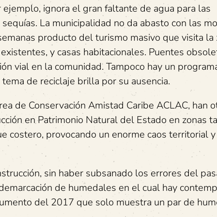
 ejemplo, ignora el gran faltante de agua para las
 sequías. La municipalidad no da abasto con las m
manas producto del turismo masivo que visita la z
 existentes, y casas habitacionales. Puentes obsol
ación vial en la comunidad. Tampoco hay un program
ema de reciclaje brilla por su ausencia.
 Área de Conservación Amistad Caribe ACLAC, han 
cción en Patrimonio Natural del Estado en zonas t
e costero, provocando un enorme caos territorial y
trucción, sin haber subsanado los errores del pas
 demarcación de humedales en el cual hay contem
documento del 2017 que solo muestra un par de hum