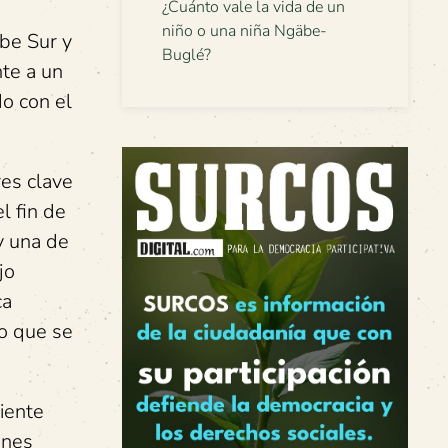
¿Cuánto vale la vida de un
niño o una niña Ngäbe-
ibe Sur y
Buglé?
te a un
do con el
res clave
l fin de
y una de
jo
ca
so que se
uiente
ones