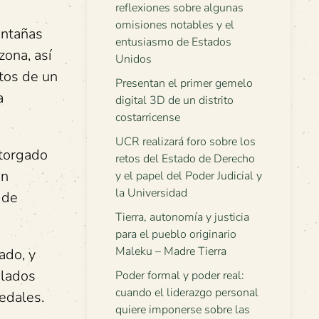
reflexiones sobre algunas
omisiones notables y el
ontañas
entusiasmo de Estados
ona, así
Unidos
etos de un
Presentan el primer gemelo
a
digital 3D de un distrito
costarricense
UCR realizará foro sobre los
otorgado
retos del Estado de Derecho
an
y el papel del Poder Judicial y
la Universidad
 de
Tierra, autonomía y justicia
para el pueblo originario
Maleku – Madre Tierra
ado, y
plados
Poder formal y poder real:
cuando el liderazgo personal
edales.
quiere imponerse sobre las