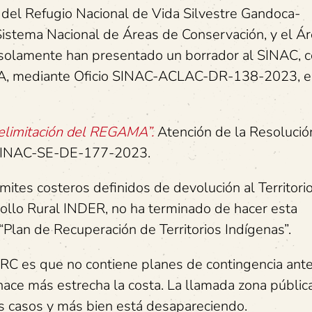
 del Refugio Nacional de Vida Silvestre Gandoca-
Sistema Nacional de Áreas de Conservación, y el Á
olamente han presentado un borrador al SINAC, c
AMA, mediante Oficio SINAC-ACLAC-DR-138-2023, el
 delimitación del REGAMA”.
Atención de la Resolució
o SINAC-SE-DE-177-2023.
ites costeros definidos de devolución al Territori
rrollo Rural INDER, no ha terminado de hacer esta
“Plan de Recuperación de Territorios Indígenas”.
PRC es que no contiene planes de contingencia ante
a hace más estrecha la costa. La llamada zona públic
s casos y más bien está desapareciendo.