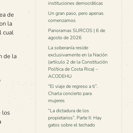
instituciones democráticas
Un gran paso, pero apenas
rea de
comenzamos
on la
Panoramas SURCOS | 6 de
 cual
agosto de 2026
La soberanía reside
exclusivamente en la Nación
n de la
(artículo 2 de la Constitución
Política de Costa Rica) –
ACODEHU
o
“El viaje de regreso a ti”.
Charla concierto para
mujeres
“La dictadura de los
 los
propietarios”. Parte II: Hay
a
gatos sobre el techado