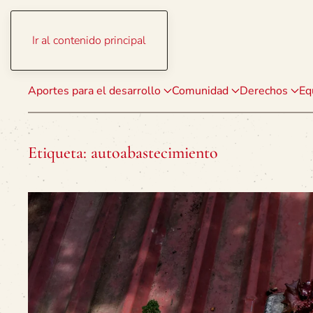
Ir al contenido principal
Aportes para el desarrollo
Comunidad
Derechos
Eq
Etiqueta:
autoabastecimiento