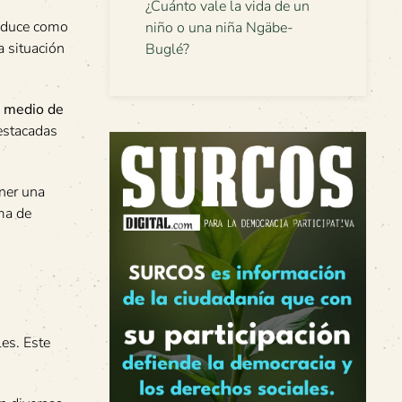
¿Cuánto vale la vida de un
roduce como
niño o una niña Ngäbe-
a situación
Buglé?
r medio de
estacadas
ener una
rma de
es. Este