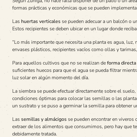
Según Zúñiga, no hace falta disponer de un patio o un área
formas prácticas y económicas que se pueden implementa
Las
huertas verticales
se pueden adecuar a un balcón o un
Estos recipientes se deben ubicar en un lugar donde recib
“Lo más importante que necesita una planta es agua, luz, n
envases plásticos, recipientes vacíos como ollas y tarimas,
Para aquellos cultivos que no se realizan de
forma directa
suficientes huecos para que el agua se pueda filtrar mient
luz solar en algún momento del día.
La siembra se puede efectuar directamente sobre el suelo, p
condiciones óptimas para colocar las semillas o las plan
un sustrato y se puso a germinar la semilla para obtener u
Las
semillas y almácigos
se pueden encontrar en viveros o
extraer de los alimentos que consumimos, pero hay que te
debidamente tratada.