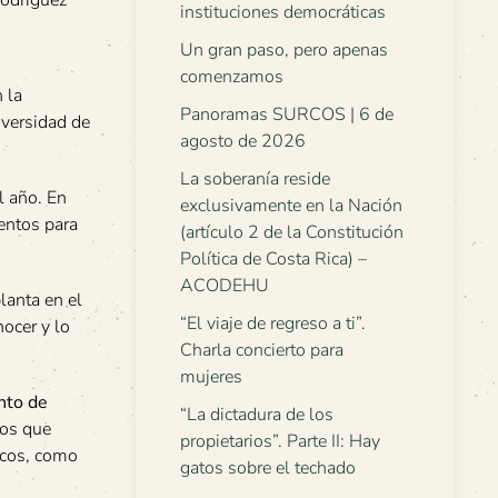
Rodríguez
instituciones democráticas
Un gran paso, pero apenas
comenzamos
n la
Panoramas SURCOS | 6 de
iversidad de
agosto de 2026
La soberanía reside
l año. En
exclusivamente en la Nación
entos para
(artículo 2 de la Constitución
Política de Costa Rica) –
ACODEHU
lanta en el
“El viaje de regreso a ti”.
nocer y lo
Charla concierto para
mujeres
nto de
“La dictadura de los
tos que
propietarios”. Parte II: Hay
scos, como
gatos sobre el techado