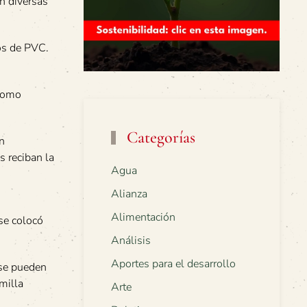
n diversas
os de PVC.
 como
Categorías
n
s reciban la
Agua
Alianza
s
Alimentación
se colocó
Análisis
Aportes para el desarrollo
 se pueden
milla
Arte