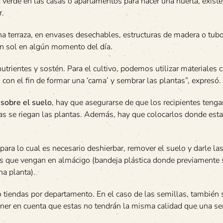
 verde en las casas o apartamentos para hacer una huerta, existe
r.
a terraza, en envases desechables, estructuras de madera o tub
an sol en algún momento del día.
utrientes y sostén. Para el cultivo, podemos utilizar materiales
 con el fin de formar una ‘cama’ y sembrar las plantas”, expresó.
 sobre el suelo
, hay que asegurarse de que los recipientes tenga
ras se riegan las plantas. Además, hay que colocarlos donde esta
ara lo cual es necesario deshierbar, remover el suelo y darle la
tas que vengan en almácigo (bandeja plástica donde previamente 
na planta).
 tiendas por departamento. En el caso de las semillas, también
ner en cuenta que estas no tendrán la misma calidad que una se