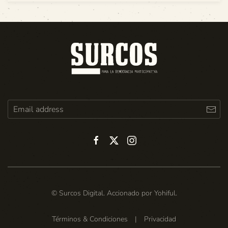
© Surcos Digital. Accionado por
Yohiful
.
Términos & Condiciones
|
Privacidad