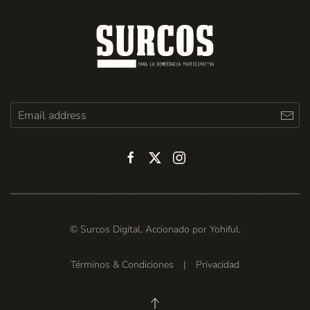
© Surcos Digital. Accionado por
Yohiful
.
Términos & Condiciones
|
Privacidad