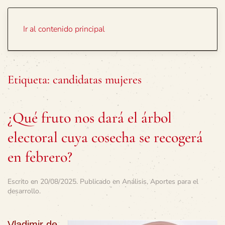
Portada
Temas
Ir al contenido principal
Etiqueta:
candidatas mujeres
¿Qué fruto nos dará el árbol
electoral cuya cosecha se recogerá
en febrero?
Escrito en
20/08/2025
. Publicado en
Análisis
,
Aportes para el
desarrollo
.
Vladimir de