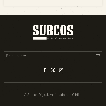
© Surcos Digital. Accionado por
Yohiful
.