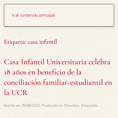
Portada
Temas
Ir al contenido principal
Etiqueta:
casa infantil
Casa Infantil Universitaria celebra
18 años en beneficio de la
conciliación familiar-estudiantil en
la UCR
Escrito en
26/08/2022
. Publicado en
Derechos
,
Educación
.