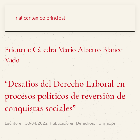
Portada
Temas
Ir al contenido principal
Etiqueta:
Cátedra Mario Alberto Blanco
Vado
“Desafíos del Derecho Laboral en
procesos políticos de reversión de
conquistas sociales”
Escrito en
30/04/2022
. Publicado en
Derechos
,
Formación
.