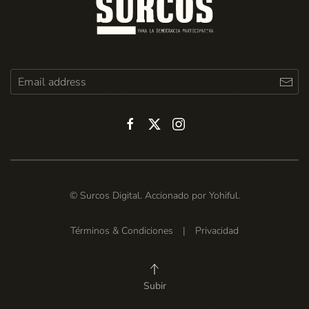
© Surcos Digital. Accionado por
Yohiful
.
Términos & Condiciones
|
Privacidad
Subir