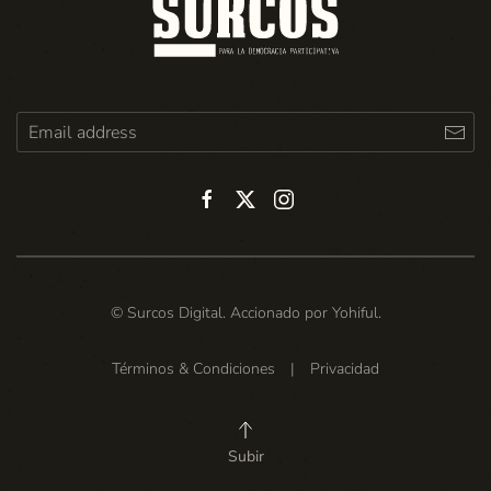
© Surcos Digital. Accionado por
Yohiful
.
Términos & Condiciones
|
Privacidad
Subir