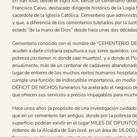
En San José, desde el siglo XIX, existe un cementerio ded
Francisco Calvo, destacado dirigente histórico de la Logia
sacerdote de la Iglesia Católica. Cementerio que administr
y que, a diferencia de los cementerios tutelados por la Jun
estado “de la mano de Dios” desde hace unas dos décadas
Cementerio conocido con el nombre de “CEMENTERIO DE
acuden a darle cristiana sepultura a sus seres queridos, c
pobreza ¡no tienen ni donde caer muertos!, y a donde el Pod
anualmente, más de un centenar de cadáveres abandonad
lugar de entierro de los muchos restos humanos hospitalar
cumple una función de indiscutible importancia, en medio 
DÉFICIT DE NICHOS funerarios ha acelerado el negocio de
que ofrecen sus servicios a precios impagables para much
Hace unos años (a propósito de una investigación cuidadosa
que en un cementerio tan antiguo, donde por la pobreza de
superficie, podrían existir en el lugar MILES DE DIFUNTO
órdenes de la Alcaldía de San José, en un área de 16.000 m