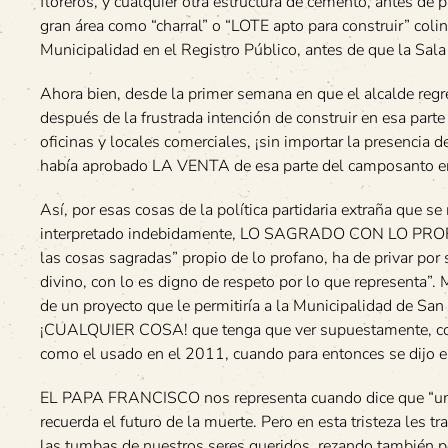
floreros, y cualquier otra estructura de cemento, antes de p
gran área como “charral” o “LOTE apto para construir” coli
Municipalidad en el Registro Público, antes de que la Sala 
Ahora bien, desde la primer semana en que el alcalde regre
después de la frustrada intención de construir en esa part
oficinas y locales comerciales, ¡sin importar la presencia 
había aprobado LA VENTA de esa parte del camposanto e
Así, por esas cosas de la política partidaria extraña que 
interpretado indebidamente, LO SAGRADO CON LO PROFANO.
las cosas sagradas” propio de lo profano, ha de privar por 
divino, con lo es digno de respeto por lo que representa”. 
de un proyecto que le permitiría a la Municipalidad de San 
¡CUALQUIER COSA! que tenga que ver supuestamente, con ac
como el usado en el 2011, cuando para entonces se dijo era 
EL PAPA FRANCISCO nos representa cuando dice que “un ce
recuerda el futuro de la muerte. Pero en esta tristeza 
las tumbas de nuestros seres queridos, rezando también po