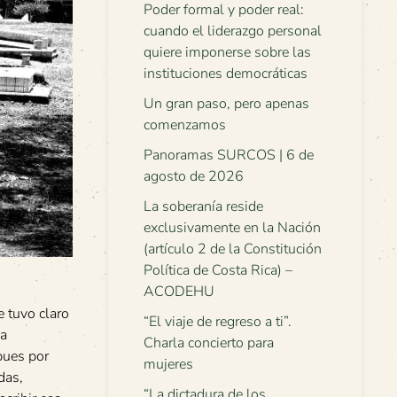
Poder formal y poder real:
cuando el liderazgo personal
quiere imponerse sobre las
instituciones democráticas
Un gran paso, pero apenas
comenzamos
Panoramas SURCOS | 6 de
agosto de 2026
La soberanía reside
exclusivamente en la Nación
(artículo 2 de la Constitución
Política de Costa Rica) –
ACODEHU
e tuvo claro
“El viaje de regreso a ti”.
la
Charla concierto para
pues por
mujeres
das,
“La dictadura de los