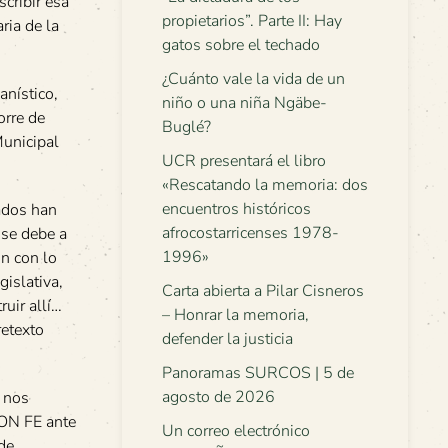
scribir esa
propietarios”. Parte II: Hay
ria de la
gatos sobre el techado
¿Cuánto vale la vida de un
anístico,
niño o una niña Ngäbe-
orre de
Buglé?
Municipal
UCR presentará el libro
«Rescatando la memoria: dos
encuentros históricos
tados han
afrocostarricenses 1978-
 se debe a
1996»
ón con lo
gislativa,
Carta abierta a Pilar Cisneros
uir allí…
– Honrar la memoria,
retexto
defender la justicia
Panoramas SURCOS | 5 de
agosto de 2026
 nos
CON FE ante
Un correo electrónico
de