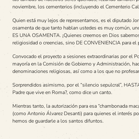
noviembre, los cementerios (incluyendo el Cementerio Calv
Quien está muy lejos de representarnos, es el diputado Jo
osamenta de que tanto hablan ustedes es muy común, uno s
ES UNA OSAMENTA. ¡Quienes creemos en Dios sabemos qu
religiosidad o creencias, sino DE CONVENIENCIA para el p
Convocado el proyecto a sesiones extraordinarias por el Po
mayoría en la Comisión de Gobierno y Administración, hace
denominaciones religiosas, así como a los que no profesan 
Sorprendidos asimismo, por el “silencio sepulcral”, HASTA
Padre que vive en Roma?, como dice un canto.
Mientras tanto, la autorización para esa “chambonada mac
(como Antonio Álvarez Desanti) para quienes el interés pol
hemos de guardarle a los santos difuntos.