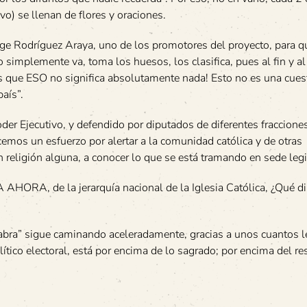
o) se llenan de flores y oraciones.
rge Rodríguez Araya, uno de los promotores del proyecto, para qu
implemente va, toma los huesos, los clasifica, pues al fin y a
e ESO no significa absolutamente nada! Esto no es una cues
aís”.
der Ejecutivo, y defendido por diputados de diferentes fraccione
mos un esfuerzo por alertar a la comunidad católica y de otras
religión alguna, a conocer lo que se está tramando en sede legi
 AHORA, de la jerarquía nacional de la Iglesia Católica, ¿Qué di
abra” sigue caminando aceleradamente, gracias a unos cuantos l
ítico electoral, está por encima de lo sagrado; por encima del r