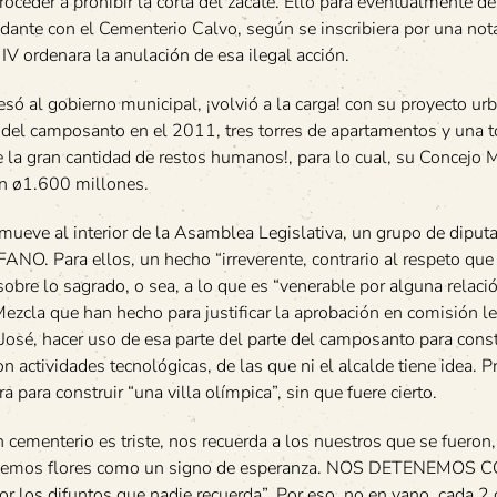
roceder a prohibir la corta del zacate. Ello para eventualmente de
ndante con el Cementerio Calvo, según se inscribiera por una nota
IV ordenara la anulación de esa ilegal acción.
só al gobierno municipal, ¡volvió a la carga! con su proyecto urb
e del camposanto en el 2011, tres torres de apartamentos y una t
de la gran cantidad de restos humanos!, para lo cual, su Concejo 
n ø1.600 millones.
se mueve al interior de la Asamblea Legislativa, un grupo de dipu
 Para ellos, un hecho “irreverente, contrario al respeto que
sobre lo sagrado, o sea, a lo que es “venerable por alguna relaci
Mezcla que han hecho para justificar la aprobación en comisión le
José, hacer uso de esa parte del parte del camposanto para constr
tividades tecnológicas, de las que ni el alcalde tiene idea. P
para construir “una villa olímpica”, sin que fuere cierto.
menterio es triste, nos recuerda a los nuestros que se fueron,
les traemos flores como un signo de esperanza. NOS DETENEMOS 
r los difuntos que nadie recuerda”. Por eso, no en vano, cada 2 