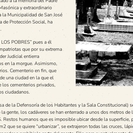
icado a la memoria del Padre
 Masónica y extraordinario
a la Municipalidad de San José
ta de Protección Social, ha
.
 LOS POBRES” pues a él
ompatriotas que por su extrema
er Judicial entierra
os en la morgue. Asimismo,
ios. Cementerio en fin, que
de una ciudad en la que el
 los cementerios privados,
os ciudadanos.
 de la Defensoría de los Habitantes y la Sala Constitucional) s
 la gente, los cadáveres se han enterrado a unos dos metros de 
S. Restos humanos que es imposible ubicar desde la superficie, 
2 que se quiere “urbanizar”, se extrajeron todas las cruces, lápi