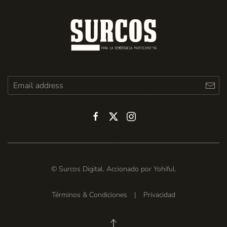
© Surcos Digital. Accionado por
Yohiful
.
Términos & Condiciones
|
Privacidad