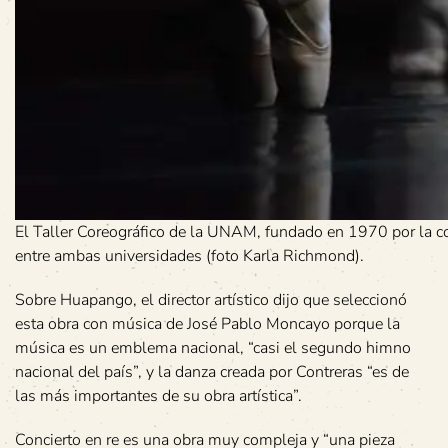
El Taller Coreográfico de la UNAM, fundado en 1970 por la co
entre ambas universidades (foto Karla Richmond).
Sobre Huapango, el director artístico dijo que seleccionó
esta obra con música de José Pablo Moncayo porque la
música es un emblema nacional, “casi el segundo himno
nacional del país”, y la danza creada por Contreras “es de
las más importantes de su obra artística”.
Concierto en re es una obra muy compleja y “una pieza