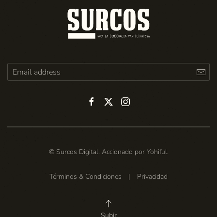
© Surcos Digital. Accionado por
Yohiful
.
Términos & Condiciones
|
Privacidad
Subir