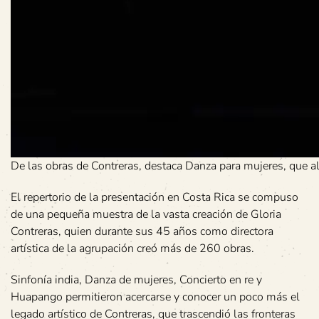
De las obras de Contreras, destaca Danza para mujeres, que al
El repertorio de la presentación en Costa Rica se compuso
de una pequeña muestra de la vasta creación de Gloria
Contreras, quien durante sus 45 años como directora
artística de la agrupación creó más de 260 obras.
Sinfonía india, Danza de mujeres, Concierto en re y
Huapango permitieron acercarse y conocer un poco más el
legado artístico de Contreras, que trascendió las fronteras