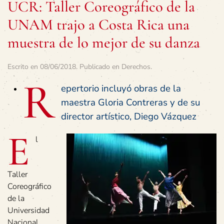
UCR: Taller Coreográfico de la
UNAM trajo a Costa Rica una
muestra de lo mejor de su danza
Escrito en
08/06/2018
. Publicado en
Derechos
.
R
epertorio incluyó obras de la
maestra Gloria Contreras y de su
director artístico, Diego Vázquez
E
l
Taller
Coreográfico
de la
Universidad
Nacional