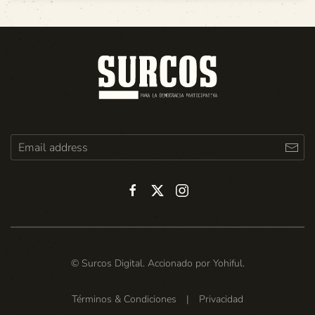
© Surcos Digital. Accionado por
Yohiful
.
Términos & Condiciones
|
Privacidad