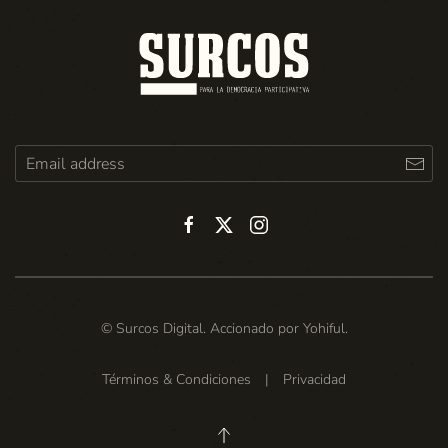
© Surcos Digital. Accionado por
Yohiful
.
Términos & Condiciones
|
Privacidad