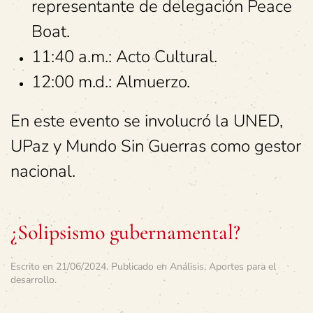
representante de delegación Peace
Boat.
11:40 a.m.: Acto Cultural.
12:00 m.d.: Almuerzo.
En este evento se involucró la UNED,
UPaz y Mundo Sin Guerras como gestor
nacional.
¿Solipsismo gubernamental?
Escrito en
21/06/2024
. Publicado en
Análisis
,
Aportes para el
desarrollo
.