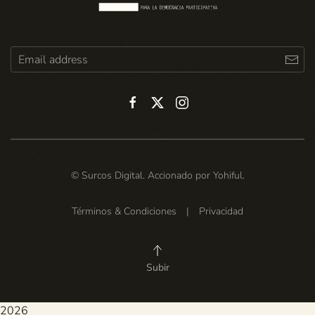
© Surcos Digital. Accionado por
Yohiful
.
Términos & Condiciones
|
Privacidad
Subir
2026