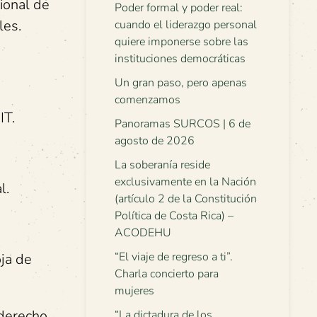
cional de
Poder formal y poder real:
les.
cuando el liderazgo personal
quiere imponerse sobre las
instituciones democráticas
Un gran paso, pero apenas
comenzamos
IT.
Panoramas SURCOS | 6 de
agosto de 2026
La soberanía reside
exclusivamente en la Nación
l.
(artículo 2 de la Constitución
Política de Costa Rica) –
ACODEHU
“El viaje de regreso a ti”.
ja de
Charla concierto para
mujeres
(derecho
“La dictadura de los