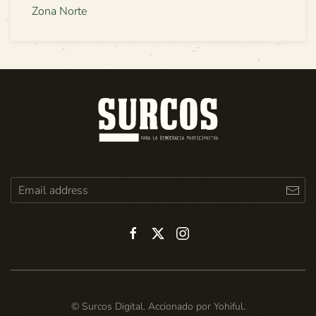
Zona Norte
© Surcos Digital. Accionado por
Yohiful
.