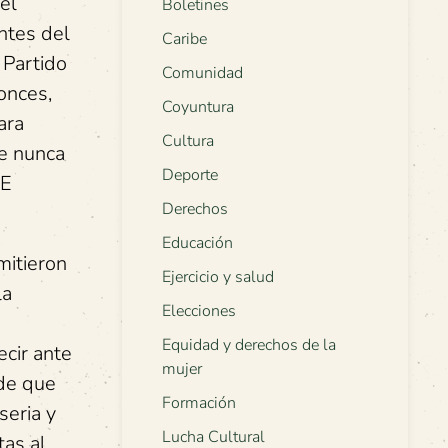
el
Boletines
entes del
Caribe
 Partido
Comunidad
onces,
Coyuntura
ara
Cultura
e nunca
Deporte
DE
Derechos
Educación
mitieron
Ejercicio y salud
la
Elecciones
Equidad y derechos de la
ecir ante
mujer
 de que
Formación
seria y
Lucha Cultural
tas al