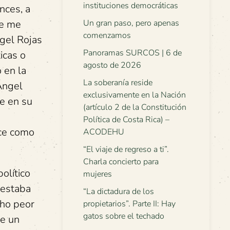
instituciones democráticas
nces, a
ue me
Un gran paso, pero apenas
comenzamos
gel Rojas
Panoramas SURCOS | 6 de
icas o
agosto de 2026
 en la
La soberanía reside
Ángel
exclusivamente en la Nación
e en su
(artículo 2 de la Constitución
Política de Costa Rica) –
ece como
ACODEHU
“El viaje de regreso a ti”.
Charla concierto para
olítico
mujeres
 estaba
“La dictadura de los
cho peor
propietarios”. Parte II: Hay
gatos sobre el techado
de un