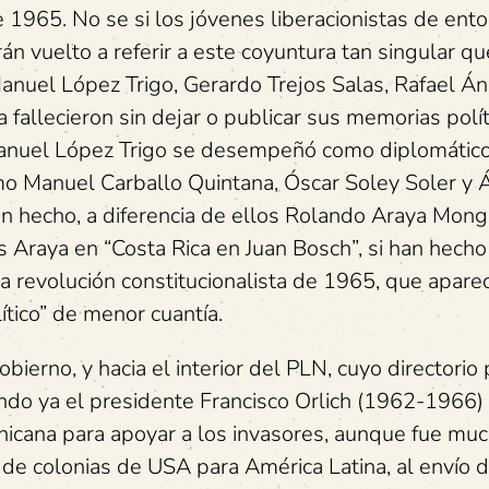
1965. No se si los jóvenes liberacionistas de ento
án vuelto a referir a este coyuntura tan singular q
nuel López Trigo, Gerardo Trejos Salas, Rafael Án
 fallecieron sin dejar o publicar sus memorias polít
Manuel López Trigo se desempeñó como diplomático
mo Manuel Carballo Quintana, Óscar Soley Soler y 
 hecho, a diferencia de ellos Rolando Araya Mong
 Araya en “Costa Rica en Juan Bosch”, si han hecho
la revolución constitucionalista de 1965, que apar
ítico” de menor cuantía.
erno, y hacia el interior del PLN, cuyo directorio p
do ya el presidente Francisco Orlich (1962-1966)
nicana para apoyar a los invasores, aunque fue mu
 de colonias de USA para América Latina, al envío 