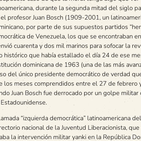
latinoamericana, durante la segunda mitad del siglo p
o el profesor Juan Bosch (1909-2001, un latinoamer
ominicano, por parte de sus supuestos partidos “he
emocrática de Venezuela, los que se encontraban en
vió cuarenta y dos mil marinos para sofocar la rev
o histórico que había estallado el día 24 de ese me
nstitución dominicana de 1963 (una de las más ava
eso del único presidente democrático de verdad qu
te los meses comprendidos entre el 27 de febrero 
ndo Juan Bosch fue derrocado por un golpe militar
da Estadounidense.
lamada “izquierda democrática” latinoamericana del
ectorio nacional de la Juventud Liberacionista, que 
a la intervención militar yanki en la República Do