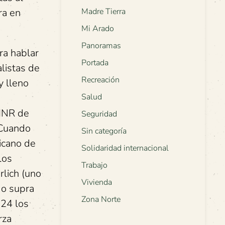
ra en
Madre Tierra
Mi Arado
Panoramas
ra hablar
Portada
alistas de
Recreación
y lleno
Salud
 MNR de
Seguridad
 Cuando
Sin categoría
nicano de
Solidaridad internacional
los
Trabajo
rlich (uno
Vivienda
do supra
Zona Norte
924 los
rza