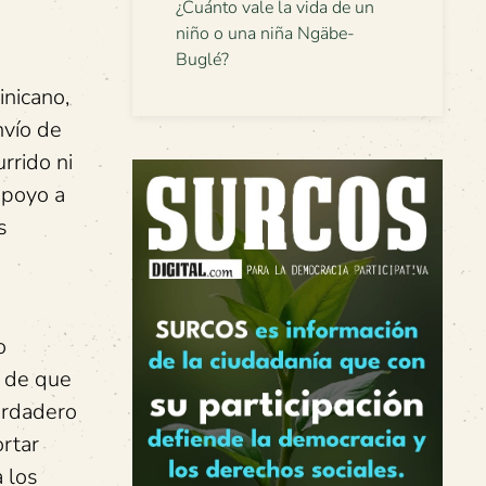
¿Cuánto vale la vida de un
niño o una niña Ngäbe-
Buglé?
nicano,
nvío de
rrido ni
apoyo a
s
o
o
n de que
erdadero
rtar
 los