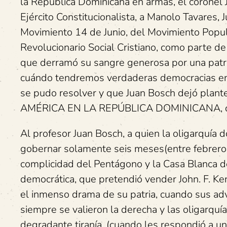
la República Dominicana en armas, el coronel 
Ejército Constitucionalista, a Manolo Tavares,
Movimiento 14 de Junio, del Movimiento Popula
Revolucionario Social Cristiano, como parte de
que derramó su sangre generosa por una patri
cuándo tendremos verdaderas democracias en 
se pudo resolver y que Juan Bosch dejó pl
AMÉRICA EN LA REPÚBLICA DOMINICANA, d
Al profesor Juan Bosch, a quien la oligarquía
gobernar solamente seis meses(entre febrero
complicidad del Pentágono y la Casa Blanca de
democrática, que pretendió vender John. F. Ken
el inmenso drama de su patria, cuando sus ad
siempre se valieron la derecha y las oligarquí
degradante tiranía, (cuando les respondió a u