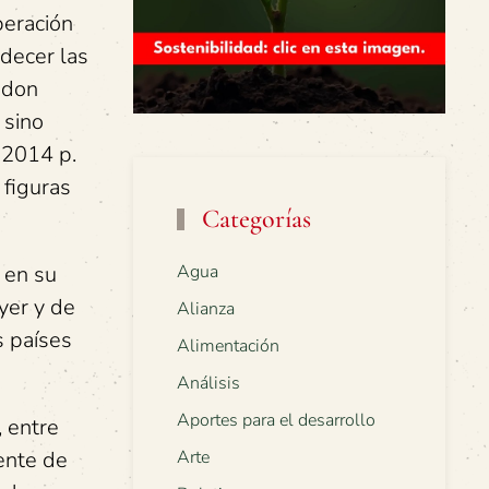
beración
decer las
ndon
 sino
 2014 p.
 figuras
Categorías
 en su
Agua
yer y de
Alianza
s países
Alimentación
Análisis
Aportes para el desarrollo
 entre
ente de
Arte