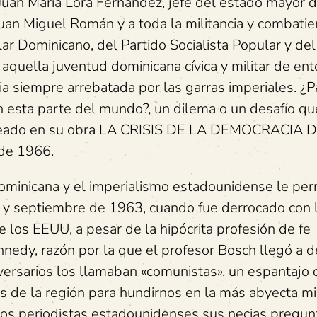
Juan María Lora Fernández, jefe del estado mayor d
 Juan Miguel Román y a toda la militancia y combati
r Dominicano, del Partido Socialista Popular y del
 aquella juventud dominicana cívica y militar de ent
a siempre arrebatada por las garras imperiales. ¿P
esta parte del mundo?, un dilema o un desafío qu
anteado en su obra LA CRISIS DE LA DEMOCRACIA 
e 1966.
 dominicana y el imperialismo estadounidense le per
 y septiembre de 1963, cuando fue derrocado con 
 los EEUU, a pesar de la hipócrita profesión de fe
nedy, razón por la que el profesor Bosch llegó a d
versarios los llamaban «comunistas», un espantajo
as de la región para hundirnos en la más abyecta mi
nos periodistas estadounidenses sus necias pregun