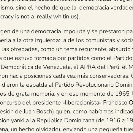
nismo, sino el hecho de que la democracia verdade
acy is not a really whitin us).
gen de una democracia impoluta y se prestaron pa
la a la otra izquierda: la de los comunistas y soci
 las otredades, como un tema recurrente, absurdo 
la que estuvo formada por partidos como el Partido
n Democrática de Venezuela, el APRA del Perú, el
raron hacia posiciones cada vez más conservadoras.
le dieron la espalda al Partido Revolucionario Domi
os de grata memoria, y en ese momento de 1965, 
oncurso del presidente «liberacionista» Francisco O
sesión de Juan Bosch) quien, como habíamos indica
asión yanki a la República Dominicana (de 1916 a 1
na, un hecho olvidado), enviando una pequeña fue