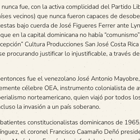
unca fue, con la activa complicidad del Partido Li
países vecinos) que nunca fueron capaces de desobe
testas bajo cuerda de José Figueres Ferrer ante Ly
 que en la capital dominicana no había “comunismo”
epción” Cultura Producciones San José Costa Rica
procurando justificar lo injustificable, a través de
 entonces fue el venezolano José Antonio Mayobre,
temente célebre OEA, instrumento colonialista de a
erialismo norteamericano, quien viajó por todos lo
ncluso la invasión a un país soberano.
batientes constitucionalistas dominicanos de 1965,
ínguez, el coronel Francisco Caamaño Deñó presid