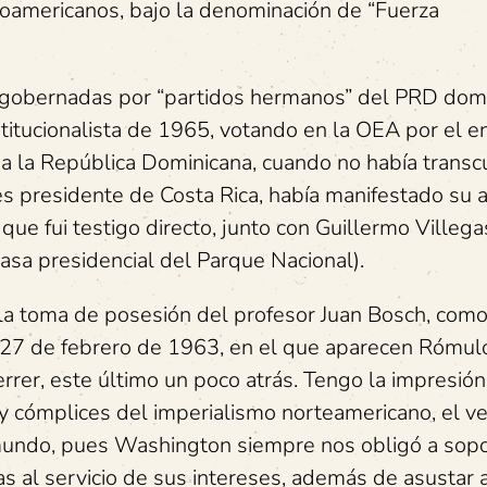
noamericanos, bajo la denominación de “Fuerza
 gobernadas por “partidos hermanos” del PRD domi
titucionalista de 1965, votando en la OEA por el e
 a la República Dominicana, cuando no había transcu
es presidente de Costa Rica, había manifestado su 
que fui testigo directo, junto con Guillermo Villega
casa presidencial del Parque Nacional).
la toma de posesión del profesor Juan Bosch, com
a 27 de febrero de 1963, en el que aparecen Rómul
errer, este último un poco atrás. Tengo la impresió
s y cómplices del imperialismo norteamericano, el v
mundo, pues Washington siempre nos obligó a sopo
s al servicio de sus intereses, además de asustar a