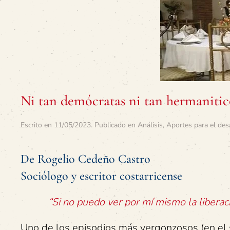
Ni tan demócratas ni tan hermanitic
Escrito en
11/05/2023
. Publicado en
Análisis
,
Aportes para el des
De Rogelio Cedeño Castro
Sociólogo y escritor costarricense
“Si no puedo ver por mí mismo la liberac
Uno de los episodios más vergonzosos (en el 