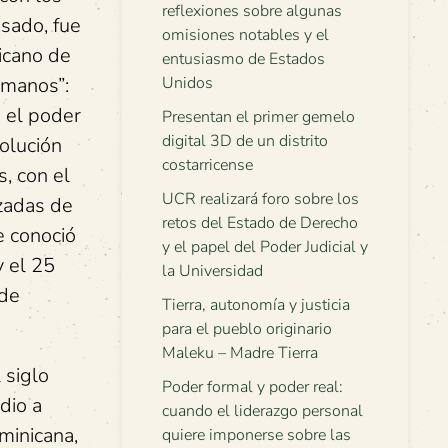
reflexiones sobre algunas
asado, fue
omisiones notables y el
icano de
entusiasmo de Estados
rmanos”:
Unidos
 el poder
Presentan el primer gemelo
digital 3D de un distrito
olución
costarricense
s, con el
UCR realizará foro sobre los
nzadas de
retos del Estado de Derecho
e conoció
y el papel del Poder Judicial y
y el 25
la Universidad
 de
Tierra, autonomía y justicia
para el pueblo originario
Maleku – Madre Tierra
 siglo
Poder formal y poder real:
dio a
cuando el liderazgo personal
minicana,
quiere imponerse sobre las