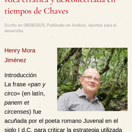
tiempos de Chaves
Escrito en
08/08/2025
. Publicado en
Análisis
,
Aportes para el
desarrollo
.
Henry Mora
Jiménez
Introducción
La frase
«pan y
circo»
(en latín,
panem et
circenses
) fue
acuñada por el poeta romano Juvenal en el
siglo I d.C. para criticar la estrategia utilizada