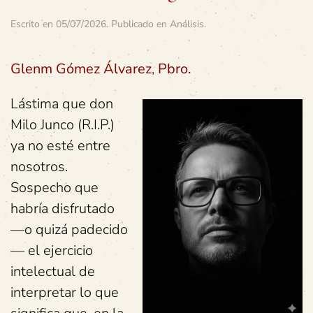
Escrito en
05/07/2026
. Publicado en
Análisis
.
Glenm Gómez Álvarez
,
Pbro.
Lástima que don
Milo Junco (R.I.P.)
ya no esté entre
nosotros.
Sospecho que
habría disfrutado
—o quizá padecido
— el ejercicio
intelectual de
interpretar lo que