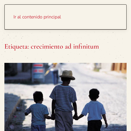
Portada
Temas
Ir al contenido principal
Etiqueta:
crecimiento ad infinitum