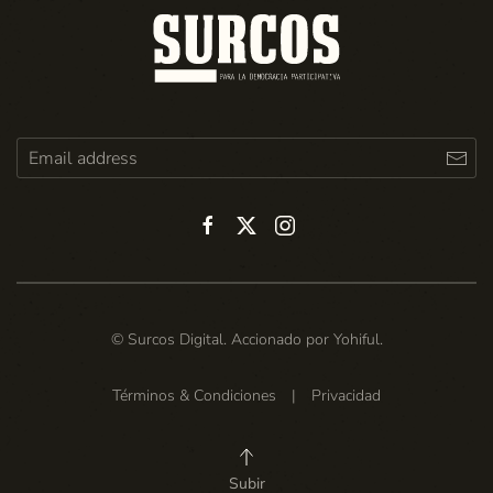
© Surcos Digital. Accionado por
Yohiful
.
Términos & Condiciones
|
Privacidad
Subir