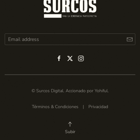
© Surcos Digital. Accionado por
Yohiful
.
Términos & Condiciones
|
Privacidad
Subir