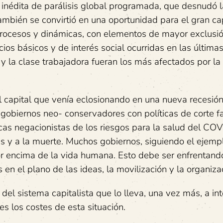
nédita de parálisis global programada, que desnudó l
mbién se convirtió en una oportunidad para el gran cap
procesos y dinámicas, con elementos de mayor exclusi
cios básicos y de interés social ocurridas en las última
 la clase trabajadora fueran los más afectados por la 
del capital que venía eclosionando en una nueva recesió
gobiernos neo- conservadores con políticas de corte fa
cas negacionistas de los riesgos para la salud del CO
es y a la muerte. Muchos gobiernos, siguiendo el ejemp
or encima de la vida humana. Esto debe ser enfrentando
 en el plano de las ideas, la movilización y la organiza
del sistema capitalista que lo lleva, una vez más, a int
es los costes de esta situación.