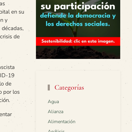
as
ital en su
ón y
s décadas,
crisis de
n
scista
VID-19
lo de
Categorías
 por los
ción.
Agua
Alianza
entar
Alimentación
Análisis