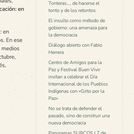
iales,
Tonteras…, de hacerse el
cación: en
tonto y de los retontos
El insulto como método de
gobierno: una amenaza para
: en
la democracia
s. En ese
Diálogo abierto con Fabio
s medios
Herrera
ctubre,
Centro de Amigos para la
és,
Paz y Festival Buen Vivir
invitan a celebrar el Día
Internacional de los Pueblos
Indígenas con «Grito por la
Paz»
No se trata de defender el
pasado, sino de construir una
nueva democracia
Panoramas SURCOS | 7 de