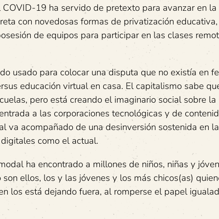
l COVID-19 ha servido de pretexto para avanzar en l
creta con novedosas formas de privatización educativa,
 posesión de equipos para participar en las clases remo
ndo usado para colocar una disputa que no existía en f
rsus educación virtual en casa. El capitalismo sabe qu
uelas, pero está creando el imaginario social sobre la
 entrada a las corporaciones tecnológicas y de conteni
cual va acompañado de una desinversión sostenida en la
digitales como el actual.
imodal ha encontrado a millones de niños, niñas y jóven
 son ellos, los y las jóvenes y los más chicos(as) quie
ien los está dejando fuera, al romperse el papel iguala
.