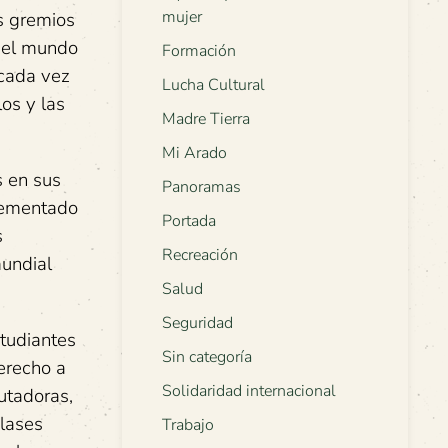
mujer
s gremios
 del mundo
Formación
 cada vez
Lucha Cultural
os y las
Madre Tierra
Mi Arado
s en sus
Panoramas
crementado
Portada
s
Recreación
mundial
Salud
Seguridad
studiantes
Sin categoría
erecho a
Solidaridad internacional
utadoras,
clases
Trabajo