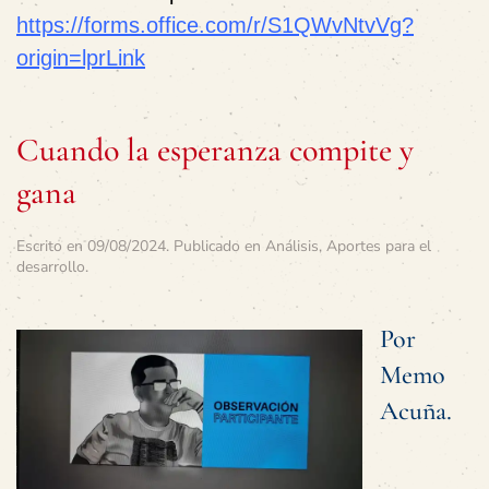
https://forms.office.com/r/S1QWvNtvVg?
origin=lprLink
Cuando la esperanza compite y
gana
Escrito en
09/08/2024
. Publicado en
Análisis
,
Aportes para el
desarrollo
.
Por
Memo
Acuña.