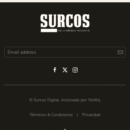
© Surcos Digital. Accionado por
Yohiful
.
Términos & Condiciones
|
Privacidad