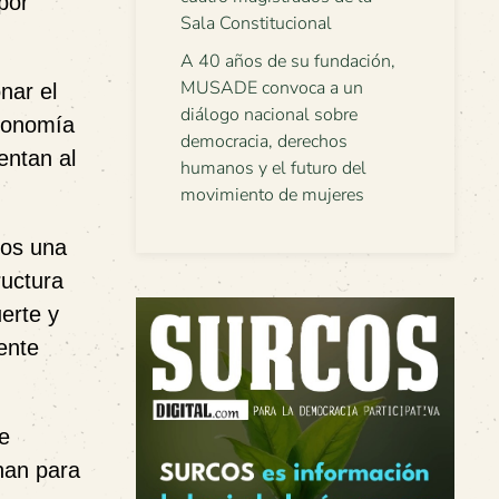
por
Sala Constitucional
A 40 años de su fundación,
MUSADE convoca a un
nar el
diálogo nacional sobre
economía
democracia, derechos
entan al
humanos y el futuro del
movimiento de mujeres
mos una
ructura
uerte y
ente
e
nan para