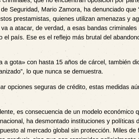
s criminales, que no encuentran oposición por part
ro de Seguridad, Mario Zamora, ha denunciado que 
stos prestamistas, quienes utilizan amenazas y a
 va a atacar, de verdad, a esas bandas criminales
 el país. Ese es el reflejo más brutal del abandono
ta a gota» con hasta 15 años de cárcel, también di
anizado”, lo que nunca se demuestra.
dar opciones seguras de crédito, estas medidas aú
cidente, es consecuencia de un modelo económico 
 nacional, ha desmontado instituciones y políticas
puesto al mercado global sin protección. Miles de 