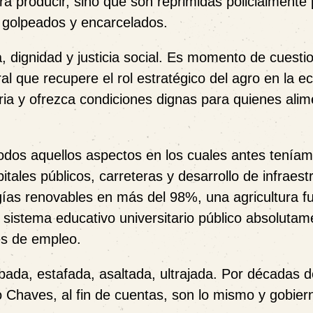
 producir, sino que son reprimidas policialmente 
, golpeados y encarcelados.
 dignidad y justicia social. Es momento de cuestio
al que recupere el rol estratégico del agro en la 
aria y ofrezca condiciones dignas para quienes alim
odos aquellos aspectos en los cuales antes tenía
ales públicos, carreteras y desarrollo de infraest
ergías renovables en más del 98%, una agricultura f
, sistema educativo universitario público absolutam
es de empleo.
ada, estafada, asaltada, ultrajada. Por décadas d
o Chaves, al fin de cuentas, son lo mismo y gobier