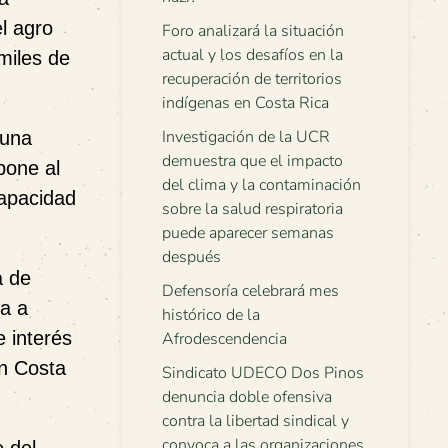
l agro
Foro analizará la situación
actual y los desafíos en la
miles de
recuperación de territorios
indígenas en Costa Rica
Investigación de la UCR
 una
demuestra que el impacto
pone al
del clima y la contaminación
capacidad
sobre la salud respiratoria
puede aparecer semanas
después
a de
Defensoría celebrará mes
a a
histórico de la
e interés
Afrodescendencia
n Costa
Sindicato UDECO Dos Pinos
denuncia doble ofensiva
contra la libertad sindical y
convoca a las organizaciones