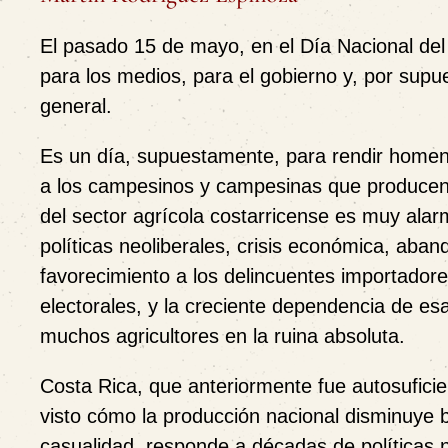
El pasado 15 de mayo, en el Día Nacional del 
para los medios, para el gobierno y, por supu
general.
Es un día, supuestamente, para rendir homenaj
a los campesinos y campesinas que producen l
del sector agrícola costarricense es muy ala
políticas neoliberales, crisis económica, aband
favorecimiento a los delincuentes importado
electorales, y la creciente dependencia de es
muchos agricultores en la ruina absoluta.
Costa Rica, que anteriormente fue autosuficie
visto cómo la producción nacional disminuye 
casualidad, responde a décadas de políticas ne