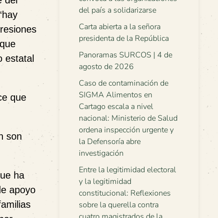
e del
del país a solidarizarse
“hay
Carta abierta a la señora
gresiones
presidenta de la República
 que
Panoramas SURCOS | 4 de
 estatal
agosto de 2026
Caso de contaminación de
SIGMA Alimentos en
ce que
Cartago escala a nivel
nacional: Ministerio de Salud
ordena inspección urgente y
n son
la Defensoría abre
investigación
Entre la legitimidad electoral
que ha
y la legitimidad
 de apoyo
constitucional: Reflexiones
familias
sobre la querella contra
cuatro magistrados de la