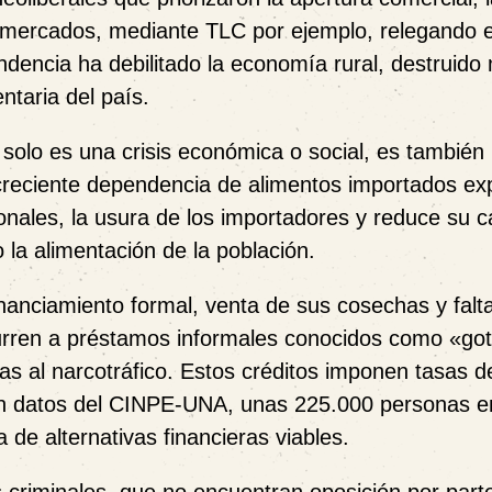
os mercados, mediante TLC por ejemplo, relegando e
ndencia ha debilitado la economía rural, destruido 
ntaria del país.
solo es una crisis económica o social, es también
creciente dependencia de alimentos importados ex
cionales, la usura de los importadores y reduce su 
la alimentación de la población.
nanciamiento formal, venta de sus cosechas y falt
urren a préstamos informales conocidos como «got
as al narcotráfico. Estos créditos imponen tasas d
ún datos del CINPE-UNA, unas 225.000 personas e
de alternativas financieras viables.