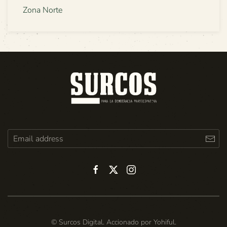
Zona Norte
© Surcos Digital. Accionado por
Yohiful
.