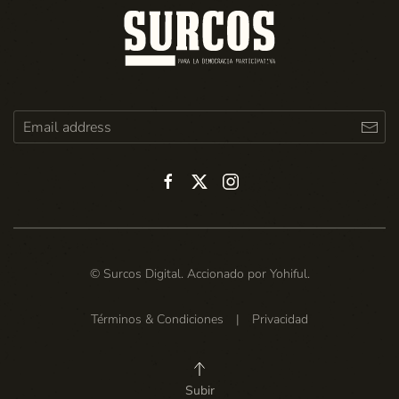
© Surcos Digital. Accionado por
Yohiful
.
Términos & Condiciones
|
Privacidad
Subir