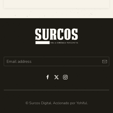
© Surcos Digital. Accionado por
Yohiful
.