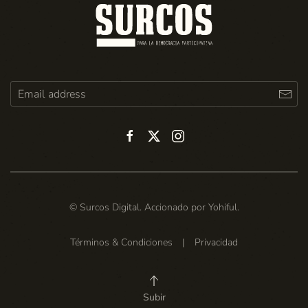
© Surcos Digital. Accionado por
Yohiful
.
Términos & Condiciones
|
Privacidad
Subir