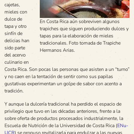
cajetas,
mieles con
dulce de
En Costa Rica aún sobreviven algunos
tapa y otro
trapiches que siguen produciendo dulces y
sinfín de
tapas para la elaboración de mieles
delicias han
tradicionales. Foto tomada de Trapiche
sido parte
Hermanos Arias.
del acervo
culinario en
Costa Rica. Son pocas las personas que asisten a un “turno”
y no caen en la tentación de sentir como sus papilas
gustativas experimentan un golpe de sabor con acento a
tradición.
Y aunque la dulcería tradicional ha perdido el espacio de
privilegio que tuvo en las décadas anteriores, frente a la
sobre oferta de productos procesados industrialmente, la
Escuela de Nutrición de la Universidad de Costa Rica (
ENu-
UCR
) se propuso revitalizarla para endulzar a las nuevas