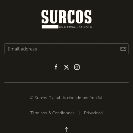
© Surcos Digital. Accionado por
Yohiful
.
Términos & Condiciones
|
Privacidad