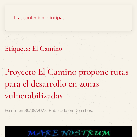
Portada
Temas
Ir al contenido principal
Etiqueta:
El Camino
Proyecto El Camino propone rutas
para el desarrollo en zonas
vulnerabilizadas
Escrito en
30/09/2022
. Publicado en
Derechos
.