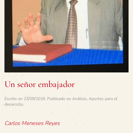
Un señor embajador
Escrito en
23/09/2016
. Publicado en
Análisis
,
Aportes para el
desarrollo
.
Carlos Meneses Reyes