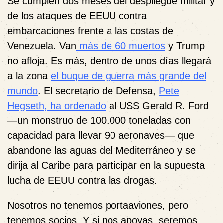
Se cumplen dos meses del despliegue militar y
de los ataques de EEUU contra
embarcaciones frente a las costas de
Venezuela. Van
más de 60 muertos
y Trump
no afloja. Es más, dentro de unos días llegará
a la zona
el buque de guerra más grande del
mundo
. El secretario de Defensa,
Pete
Hegseth, ha ordenado
al USS Gerald R. Ford
—un monstruo de 100.000 toneladas con
capacidad para llevar 90 aeronaves— que
abandone las aguas del Mediterráneo y se
dirija al Caribe para participar en la supuesta
lucha de EEUU contra las drogas.
Nosotros no tenemos portaaviones, pero
tenemos socios. Y si nos apoyas, seremos