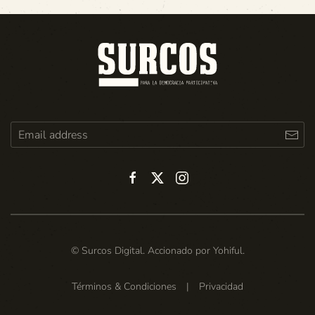
© Surcos Digital. Accionado por
Yohiful
.
Términos & Condiciones
|
Privacidad