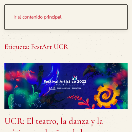
Portada
Temas
Ir al contenido principal
Etiqueta:
FestArt UCR
UCR: El teatro, la danza y la