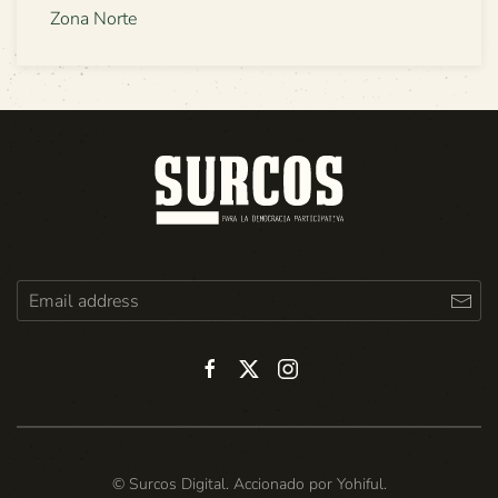
Zona Norte
© Surcos Digital. Accionado por
Yohiful
.