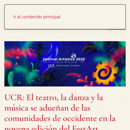
Portada
Temas
Ir al contenido principal
UCR: El teatro, la danza y la
música se adueñan de las
comunidades de occidente en la
novena edición del FestArt