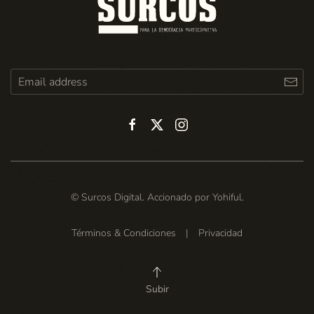
© Surcos Digital. Accionado por
Yohiful
.
Términos & Condiciones
|
Privacidad
Subir