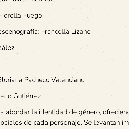
Fiorella Fuego
escenografía:
Francella Lizano
zález
loriana Pacheco Valenciano
eno Gutiérrez
ara abordar la identidad de género, ofrecie
sociales de cada personaje.
Se levantan i