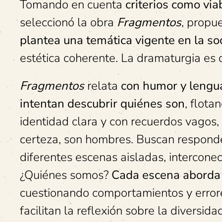
Tomando en cuenta
criterios como via
seleccionó la obra
Fragmentos
, propu
plantea una temática vigente en la so
estética coherente. La dramaturgia es 
Fragmentos
relata
con humor y lengua
intentan descubrir quiénes son
, flota
identidad clara y con recuerdos vagos, 
certeza, son hombres. Buscan responde
diferentes escenas aisladas, intercone
¿Quiénes somos?
Cada escena aborda l
cuestionando comportamientos y errores
facilitan la reflexión sobre la diversid