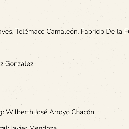
aves, Telémaco Camaleón, Fabricio De la F
z González
g:
Wilberth José Arroyo Chacón
al:
Javier Mendoza