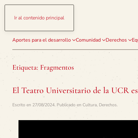
Ir al contenido principal
Aportes para el desarrollo
Comunidad
Derechos
Eq
Etiqueta:
Fragmentos
El Teatro Universitario de la UCR e
Escrito en
27/08/2024
. Publicado en
Cultura
,
Derechos
.