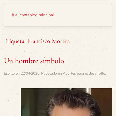
Portada
Temas
Ir al contenido principal
Etiqueta:
Francisco Morera
Un hombre símbolo
Escrito en
22/04/2025
. Publicado en
Aportes para el desarrollo
.