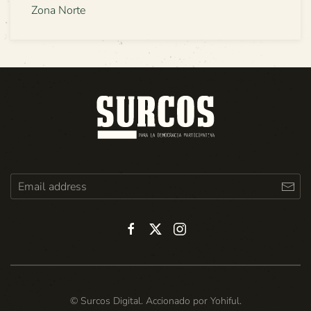
Zona Norte
© Surcos Digital. Accionado por
Yohiful
.