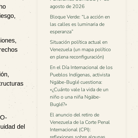
agosto de 2026
cho
iesgo,
Bloque Verde: “La acción en
las calles es luminaria de
esperanza”
siones,
Situación política actual en
Venezuela (un mapa político
erechos
en plena reconfiguración)
En el Día Internacional de los
ión,
Pueblos Indígenas, activista
Ngäbe-Buglé cuestiona:
tructuras
«¿Cuánto vale la vida de un
niño o una niña Ngäbe-
Buglé?»
El anuncio del retiro de
FO-
Venezuela de la Corte Penal
uidad del
Internacional (CPI):
reflexiones sobre algunas