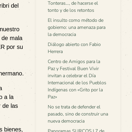
Tonteras…, de hacerse el
bri del
tonto y de los retontos
El insulto como método de
gobierno: una amenaza para
 nuestro
la democracia
s de mala
Diálogo abierto con Fabio
ER por su
Herrera
Centro de Amigos para la
Paz y Festival Buen Vivir
o hermano.
invitan a celebrar el Día
Internacional de los Pueblos
a
Indígenas con «Grito por la
Paz»
 a la
r de las
No se trata de defender el
pasado, sino de construir una
nueva democracia
s bienes,
Panoramas SURCOS | 7 de