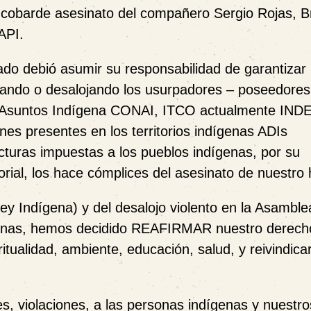
cobarde asesinato del compañero Sergio Rojas, Bri
API.
tado debió asumir su responsabilidad de garantizar
nizando o desalojando los usurpadores – poseedore
de Asuntos Indígena CONAI, ITCO actualmente IND
nes presentes en los territorios indígenas ADIs
uras impuestas a los pueblos indígenas, por su
torial, los hace cómplices del asesinato de nuestr
y Indígena) y del desalojo violento en la Asamble
ígenas, hemos decidido REAFIRMAR nuestro derecho
ritualidad, ambiente, educación, salud, y reivindica
s, violaciones, a las personas indígenas y nuestro