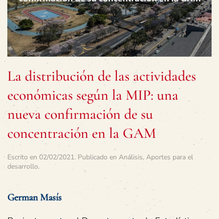
La distribución de las actividades
económicas según la MIP: una
nueva confirmación de su
concentración en la GAM
Escrito en
02/02/2021
. Publicado en
Análisis
,
Aportes para el
desarrollo
.
German Masís