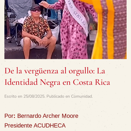
De la vergüenza al orgullo: La
Identidad Negra en Costa Rica
Escrito en
25/08/2025
. Publicado en
Comunidad
.
Por
:
Bernardo Archer Moore
Presidente ACUDHECA