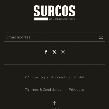
© Surcos Digital. Accionado por
Yohiful
.
Términos & Condiciones
|
Privacidad