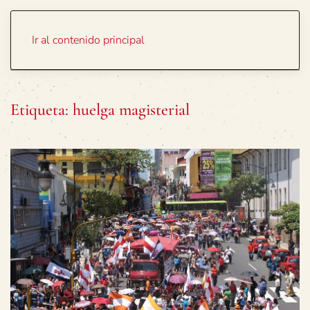
Portada
Temas
Ir al contenido principal
Etiqueta:
huelga magisterial